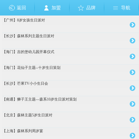
返回
加盟
品牌
导航
【广州】8岁女孩生日派对
成人礼
布朗熊和可妮兔
狗狗巡逻队
佩佩猪
其它
美国队长
节日
芭比公主
奥特曼
小马宝莉
乐高
生肖
愤怒的小鸟
恐龙
钢铁侠
植物大战僵尸
足球篮球
圣诞节
复仇者联盟
托马斯
哆啦A梦
Sofia索非亚公主
海绵宝宝
白雪公主
大白
米奇Mickey
米妮Minnie
迪士尼公主
维尼熊
海底世界
美人鱼
巴啦啦小
小黄人
冰雪奇缘
HelloKitt
赛车总
玩具总
加勒
蜘蛛
超人
变
十
周
【长沙】森林系列主题生日派对
【海门】吉的堡幼儿园开幕仪式
【海门】花仙子主题--十岁生日策划
【长沙】芒果TV小小生日会
【南通】狮子王主题---森系10岁生日派对策划
【北京】森林主题5岁生日派对
【上海】森林系列周岁宴