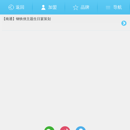
返回
加盟
品牌
导航
【南通】钢铁侠主题生日宴策划
成人礼
布朗熊和可妮兔
狗狗巡逻队
佩佩猪
其它
美国队长
节日
芭比公主
奥特曼
小马宝莉
乐高
生肖
愤怒的小鸟
恐龙
钢铁侠
植物大战僵尸
足球篮球
圣诞节
复仇者联盟
托马斯
哆啦A梦
Sofia索非亚公主
海绵宝宝
白雪公主
大白
米奇Mickey
米妮Minnie
迪士尼公主
维尼熊
海底世界
美人鱼
巴啦啦小
小黄人
冰雪奇缘
HelloKitt
赛车总
玩具总
加勒
蜘蛛
超人
变
十
周