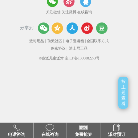
关注微信
关注微博
在线咨询
派对用品
|
孩派社区
|
电子邀请函
|
全国联系方式
保密协议
|
迪士尼正品
©孩派儿童派对 京ICP备13008822-3号
按
主
题
查
看
电话咨询
在线咨询
免费抢券
派对预订