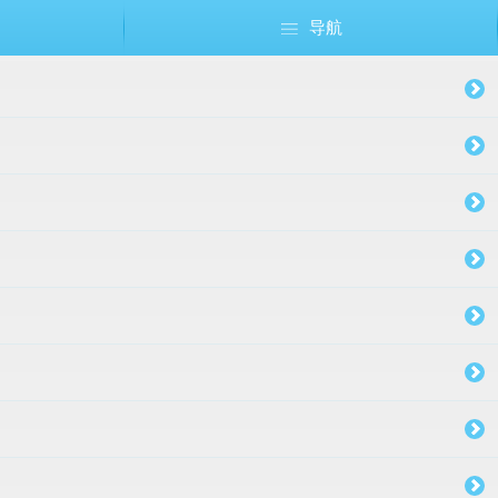
导航
成人礼
布朗熊和可妮兔
狗狗巡逻队
佩佩猪
其它
美国队长
节日
芭比公主
奥特曼
小马宝莉
乐高
生肖
愤怒的小鸟
恐龙
钢铁侠
植物大战僵尸
足球篮球
圣诞节
复仇者联盟
托马斯
哆啦A梦
Sofia索非亚公主
海绵宝宝
白雪公主
大白
米奇Mickey
米妮Minnie
迪士尼公主
维尼熊
海底世界
美人鱼
巴啦啦小
小黄人
冰雪奇缘
HelloKitt
赛车总
玩具总
加勒
蜘蛛
超人
变
十
周