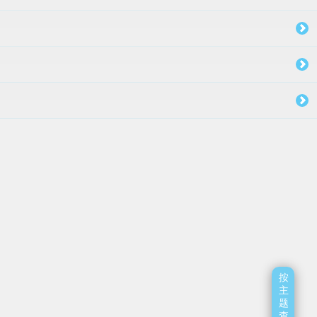
按
主
题
查