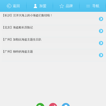
返回
加盟
品牌
导航
【长沙】汪洋大海上的小海盗们集结啦！
成人礼
布朗熊和可妮兔
狗狗巡逻队
佩佩猪
其它
美国队长
节日
芭比公主
奥特曼
小马宝莉
乐高
生肖
愤怒的小鸟
恐龙
钢铁侠
植物大战僵尸
足球篮球
圣诞节
复仇者联盟
托马斯
哆啦A梦
Sofia索非亚公主
海绵宝宝
白雪公主
大白
米奇Mickey
米妮Minnie
迪士尼公主
维尼熊
海底世界
美人鱼
巴啦啦小
小黄人
冰雪奇缘
HelloKitt
赛车总
玩具总
加勒
蜘蛛
超人
变
十
周
【北京】海盗船长历险记
【广州】加勒比海盗主题生日趴
【广州】独特的海盗主题