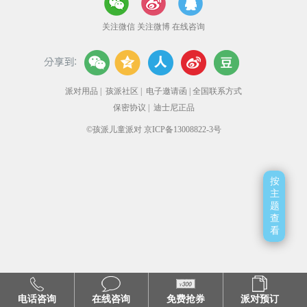
关注微信
关注微博
在线咨询
派对用品
|
孩派社区
|
电子邀请函
|
全国联系方式
保密协议
|
迪士尼正品
©孩派儿童派对 京ICP备13008822-3号
按
主
题
查
看
电话咨询
在线咨询
免费抢券
派对预订