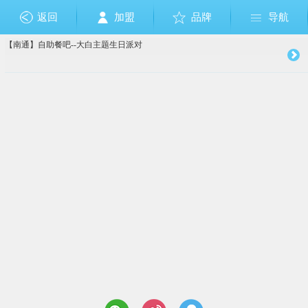
返回
加盟
品牌
导航
【南通】自助餐吧--大白主题生日派对
成人礼
布朗熊和可妮兔
狗狗巡逻队
佩佩猪
其它
美国队长
节日
芭比公主
奥特曼
小马宝莉
乐高
生肖
愤怒的小鸟
恐龙
钢铁侠
植物大战僵尸
足球篮球
圣诞节
复仇者联盟
托马斯
哆啦A梦
Sofia索非亚公主
海绵宝宝
白雪公主
大白
米奇Mickey
米妮Minnie
迪士尼公主
维尼熊
海底世界
美人鱼
巴啦啦小
小黄人
冰雪奇缘
HelloKitt
赛车总
玩具总
加勒
蜘蛛
超人
变
十
周