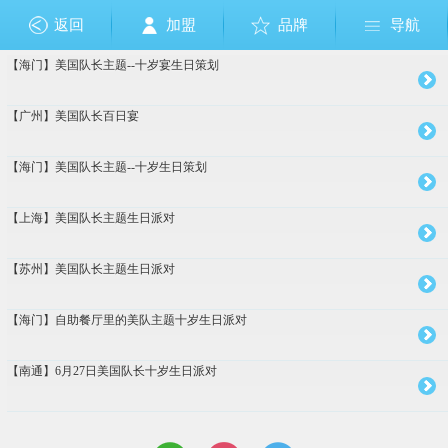
返回
加盟
品牌
导航
【海门】美国队长主题--十岁宴生日策划
成人礼
布朗熊和可妮兔
狗狗巡逻队
佩佩猪
其它
美国队长
节日
芭比公主
奥特曼
小马宝莉
乐高
生肖
愤怒的小鸟
恐龙
钢铁侠
植物大战僵尸
足球篮球
圣诞节
复仇者联盟
托马斯
哆啦A梦
Sofia索非亚公主
海绵宝宝
白雪公主
大白
米奇Mickey
米妮Minnie
迪士尼公主
维尼熊
海底世界
美人鱼
巴啦啦小
小黄人
冰雪奇缘
HelloKitt
赛车总
玩具总
加勒
蜘蛛
超人
变
十
周
【广州】美国队长百日宴
【海门】美国队长主题--十岁生日策划
【上海】美国队长主题生日派对
【苏州】美国队长主题生日派对
【海门】自助餐厅里的美队主题十岁生日派对
【南通】6月27日美国队长十岁生日派对