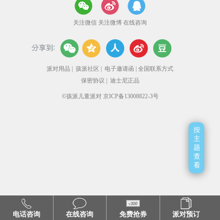
关注微信
关注微博
在线咨询
派对用品
|
孩派社区
|
电子邀请函
|
全国联系方式
保密协议
|
迪士尼正品
©孩派儿童派对 京ICP备13008822-3号
按
主
题
查
看
电话咨询
在线咨询
免费抢券
派对预订