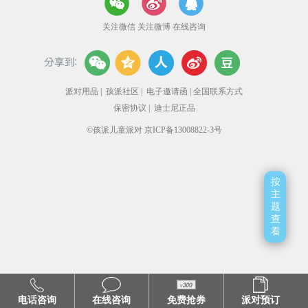
关注微信
关注微博
在线咨询
派对用品
|
孩派社区
|
电子邀请函
|
全国联系方式
保密协议
|
迪士尼正品
©孩派儿童派对 京ICP备13008822-3号
按
主
题
查
看
电话咨询
在线咨询
免费抢券
派对预订