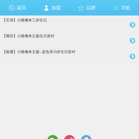
返回
加盟
品牌
导航
【天津】小猪佩奇三岁生日
成人礼
布朗熊和可妮兔
狗狗巡逻队
佩佩猪
其它
美国队长
节日
芭比公主
奥特曼
小马宝莉
乐高
生肖
愤怒的小鸟
恐龙
钢铁侠
植物大战僵尸
足球篮球
圣诞节
复仇者联盟
托马斯
哆啦A梦
Sofia索非亚公主
海绵宝宝
白雪公主
大白
米奇Mickey
米妮Minnie
迪士尼公主
维尼熊
海底世界
美人鱼
巴啦啦小
小黄人
冰雪奇缘
HelloKitt
赛车总
玩具总
加勒
蜘蛛
超人
变
十
周
【廊坊】小猪佩奇主题生日派对
【南通】小猪佩奇主题--蓝色系10岁生日派对