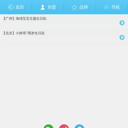
返回
加盟
品牌
导航
【广州】海绵宝宝主题生日趴
成人礼
布朗熊和可妮兔
狗狗巡逻队
佩佩猪
其它
美国队长
节日
芭比公主
奥特曼
小马宝莉
乐高
生肖
愤怒的小鸟
恐龙
钢铁侠
植物大战僵尸
足球篮球
圣诞节
复仇者联盟
托马斯
哆啦A梦
Sofia索非亚公主
海绵宝宝
白雪公主
大白
米奇Mickey
米妮Minnie
迪士尼公主
维尼熊
海底世界
美人鱼
巴啦啦小
小黄人
冰雪奇缘
HelloKitt
赛车总
玩具总
加勒
蜘蛛
超人
变
十
周
【北京】小帅哥7周岁生日趴