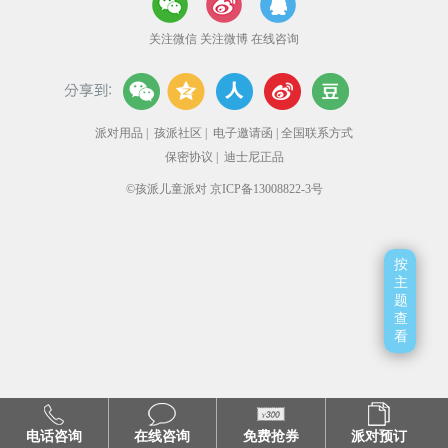
关注微信
关注微博
在线咨询
派对用品
|
孩派社区
|
电子邀请函
|
全国联系方式
保密协议
|
迪士尼正品
©孩派儿童派对 京ICP备13008822-3号
按
主
题
查
看
电话咨询
在线咨询
免费抢券
派对预订